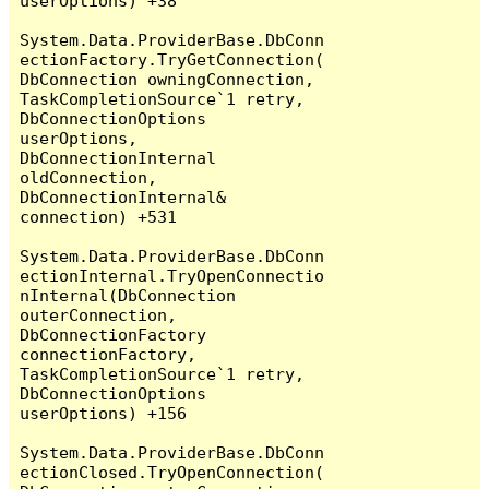
userOptions) +38

System.Data.ProviderBase.DbConn
ectionFactory.TryGetConnection(
DbConnection owningConnection, 
TaskCompletionSource`1 retry, 
DbConnectionOptions 
userOptions, 
DbConnectionInternal 
oldConnection, 
DbConnectionInternal& 
connection) +531

System.Data.ProviderBase.DbConn
ectionInternal.TryOpenConnectio
nInternal(DbConnection 
outerConnection, 
DbConnectionFactory 
connectionFactory, 
TaskCompletionSource`1 retry, 
DbConnectionOptions 
userOptions) +156

System.Data.ProviderBase.DbConn
ectionClosed.TryOpenConnection(