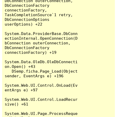
DbConnection outerConnection, 
DbConnectionFactory 
connectionFactory, 
TaskCompletionSource`1 retry, 
DbConnectionOptions 
userOptions) +22

System.Data.ProviderBase.DbConn
ectionInternal.OpenConnection(D
bConnection outerConnection, 
DbConnectionFactory 
connectionFactory) +19

System.Data.OleDb.OleDbConnecti
on.Open() +43

   DSemp.ficha.Page_Load(Object 
sender, EventArgs e) +196

System.Web.UI.Control.OnLoad(Ev
entArgs e) +97

System.Web.UI.Control.LoadRecur
sive() +61

System.Web.UI.Page.ProcessReque