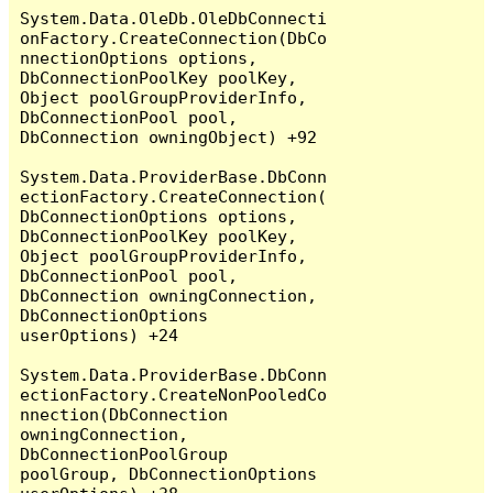
System.Data.OleDb.OleDbConnecti
onFactory.CreateConnection(DbCo
nnectionOptions options, 
DbConnectionPoolKey poolKey, 
Object poolGroupProviderInfo, 
DbConnectionPool pool, 
DbConnection owningObject) +92

System.Data.ProviderBase.DbConn
ectionFactory.CreateConnection(
DbConnectionOptions options, 
DbConnectionPoolKey poolKey, 
Object poolGroupProviderInfo, 
DbConnectionPool pool, 
DbConnection owningConnection, 
DbConnectionOptions 
userOptions) +24

System.Data.ProviderBase.DbConn
ectionFactory.CreateNonPooledCo
nnection(DbConnection 
owningConnection, 
DbConnectionPoolGroup 
poolGroup, DbConnectionOptions 