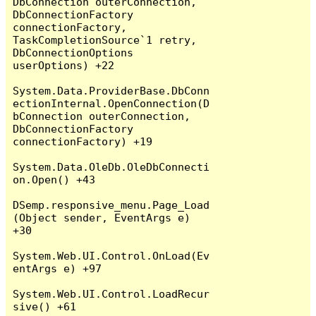
DbConnection outerConnection, 
DbConnectionFactory 
connectionFactory, 
TaskCompletionSource`1 retry, 
DbConnectionOptions 
userOptions) +22

System.Data.ProviderBase.DbConn
ectionInternal.OpenConnection(D
bConnection outerConnection, 
DbConnectionFactory 
connectionFactory) +19

System.Data.OleDb.OleDbConnecti
on.Open() +43

DSemp.responsive_menu.Page_Load
(Object sender, EventArgs e) 
+30

System.Web.UI.Control.OnLoad(Ev
entArgs e) +97

System.Web.UI.Control.LoadRecur
sive() +61
