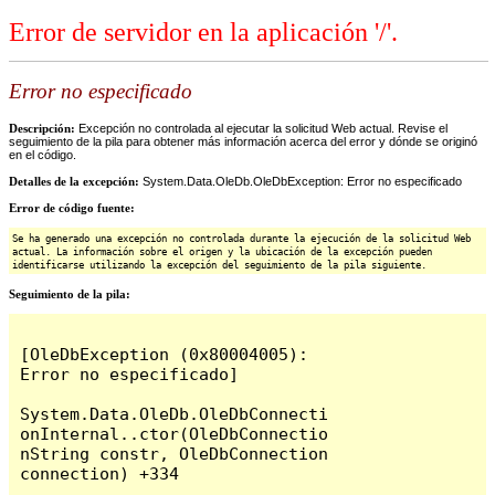
Error de servidor en la aplicación '/'.
Error no especificado
Descripción:
Excepción no controlada al ejecutar la solicitud Web actual. Revise el
seguimiento de la pila para obtener más información acerca del error y dónde se originó
en el código.
Detalles de la excepción:
System.Data.OleDb.OleDbException: Error no especificado
Error de código fuente:
Se ha generado una excepción no controlada durante la ejecución de la solicitud Web
actual. La información sobre el origen y la ubicación de la excepción pueden
identificarse utilizando la excepción del seguimiento de la pila siguiente.
Seguimiento de la pila:
[OleDbException (0x80004005): 
Error no especificado]

System.Data.OleDb.OleDbConnecti
onInternal..ctor(OleDbConnectio
nString constr, OleDbConnection 
connection) +334
