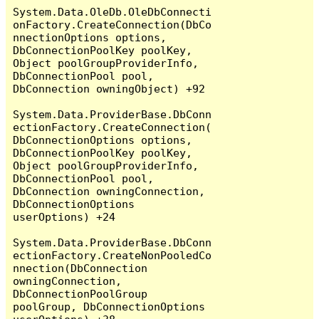
System.Data.OleDb.OleDbConnecti
onFactory.CreateConnection(DbCo
nnectionOptions options, 
DbConnectionPoolKey poolKey, 
Object poolGroupProviderInfo, 
DbConnectionPool pool, 
DbConnection owningObject) +92

System.Data.ProviderBase.DbConn
ectionFactory.CreateConnection(
DbConnectionOptions options, 
DbConnectionPoolKey poolKey, 
Object poolGroupProviderInfo, 
DbConnectionPool pool, 
DbConnection owningConnection, 
DbConnectionOptions 
userOptions) +24

System.Data.ProviderBase.DbConn
ectionFactory.CreateNonPooledCo
nnection(DbConnection 
owningConnection, 
DbConnectionPoolGroup 
poolGroup, DbConnectionOptions 