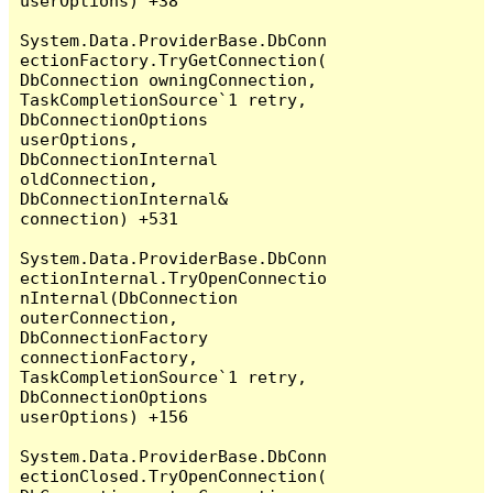
userOptions) +38

System.Data.ProviderBase.DbConn
ectionFactory.TryGetConnection(
DbConnection owningConnection, 
TaskCompletionSource`1 retry, 
DbConnectionOptions 
userOptions, 
DbConnectionInternal 
oldConnection, 
DbConnectionInternal& 
connection) +531

System.Data.ProviderBase.DbConn
ectionInternal.TryOpenConnectio
nInternal(DbConnection 
outerConnection, 
DbConnectionFactory 
connectionFactory, 
TaskCompletionSource`1 retry, 
DbConnectionOptions 
userOptions) +156

System.Data.ProviderBase.DbConn
ectionClosed.TryOpenConnection(