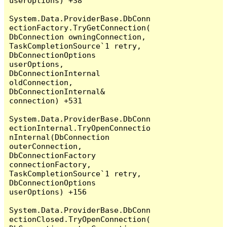
userOptions) +38

System.Data.ProviderBase.DbConn
ectionFactory.TryGetConnection(
DbConnection owningConnection, 
TaskCompletionSource`1 retry, 
DbConnectionOptions 
userOptions, 
DbConnectionInternal 
oldConnection, 
DbConnectionInternal& 
connection) +531

System.Data.ProviderBase.DbConn
ectionInternal.TryOpenConnectio
nInternal(DbConnection 
outerConnection, 
DbConnectionFactory 
connectionFactory, 
TaskCompletionSource`1 retry, 
DbConnectionOptions 
userOptions) +156

System.Data.ProviderBase.DbConn
ectionClosed.TryOpenConnection(