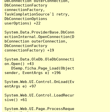
DbConnection outerConnection, 
DbConnectionFactory 
connectionFactory, 
TaskCompletionSource`1 retry, 
DbConnectionOptions 
userOptions) +22

System.Data.ProviderBase.DbConn
ectionInternal.OpenConnection(D
bConnection outerConnection, 
DbConnectionFactory 
connectionFactory) +19

System.Data.OleDb.OleDbConnecti
on.Open() +43

   DSemp.ficha.Page_Load(Object 
sender, EventArgs e) +196

System.Web.UI.Control.OnLoad(Ev
entArgs e) +97

System.Web.UI.Control.LoadRecur
sive() +61

System.Web.UI.Page.ProcessReque