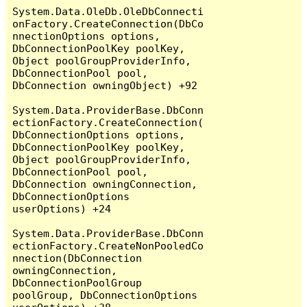
System.Data.OleDb.OleDbConnecti
onFactory.CreateConnection(DbCo
nnectionOptions options, 
DbConnectionPoolKey poolKey, 
Object poolGroupProviderInfo, 
DbConnectionPool pool, 
DbConnection owningObject) +92

System.Data.ProviderBase.DbConn
ectionFactory.CreateConnection(
DbConnectionOptions options, 
DbConnectionPoolKey poolKey, 
Object poolGroupProviderInfo, 
DbConnectionPool pool, 
DbConnection owningConnection, 
DbConnectionOptions 
userOptions) +24

System.Data.ProviderBase.DbConn
ectionFactory.CreateNonPooledCo
nnection(DbConnection 
owningConnection, 
DbConnectionPoolGroup 
poolGroup, DbConnectionOptions 