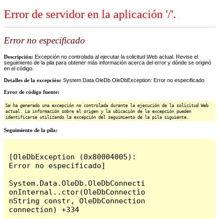
Error de servidor en la aplicación '/'.
Error no especificado
Descripción:
Excepción no controlada al ejecutar la solicitud Web actual. Revise el
seguimiento de la pila para obtener más información acerca del error y dónde se originó
en el código.
Detalles de la excepción:
System.Data.OleDb.OleDbException: Error no especificado
Error de código fuente:
Se ha generado una excepción no controlada durante la ejecución de la solicitud Web
actual. La información sobre el origen y la ubicación de la excepción pueden
identificarse utilizando la excepción del seguimiento de la pila siguiente.
Seguimiento de la pila:
[OleDbException (0x80004005): 
Error no especificado]

System.Data.OleDb.OleDbConnecti
onInternal..ctor(OleDbConnectio
nString constr, OleDbConnection 
connection) +334
