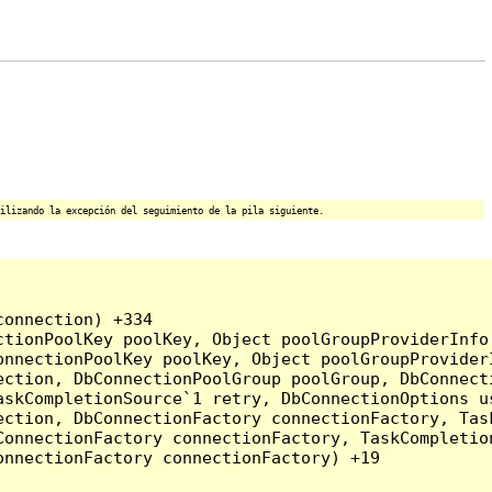
ilizando la excepción del seguimiento de la pila siguiente.
onnection) +334

tionPoolKey poolKey, Object poolGroupProviderInfo,
onnectionPoolKey poolKey, Object poolGroupProvider
ction, DbConnectionPoolGroup poolGroup, DbConnecti
askCompletionSource`1 retry, DbConnectionOptions u
ection, DbConnectionFactory connectionFactory, Tas
onnectionFactory connectionFactory, TaskCompletion
nnectionFactory connectionFactory) +19
