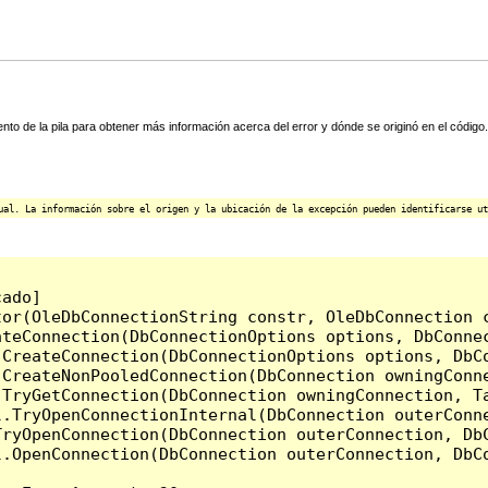
ento de la pila para obtener más información acerca del error y dónde se originó en el código.
ual. La información sobre el origen y la ubicación de la excepción pueden identificarse ut
ado]

or(OleDbConnectionString constr, OleDbConnection c
ateConnection(DbConnectionOptions options, DbConnec
.CreateConnection(DbConnectionOptions options, DbC
CreateNonPooledConnection(DbConnection owningConne
.TryGetConnection(DbConnection owningConnection, T
l.TryOpenConnectionInternal(DbConnection outerConn
TryOpenConnection(DbConnection outerConnection, DbC
.OpenConnection(DbConnection outerConnection, DbCo