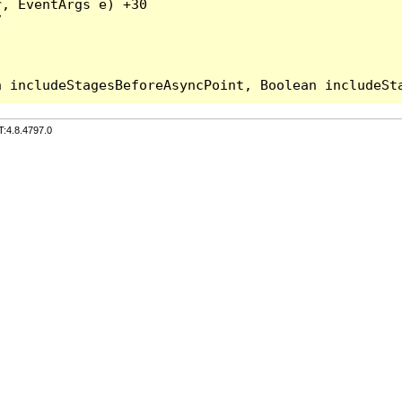
, EventArgs e) +30



T:4.8.4797.0