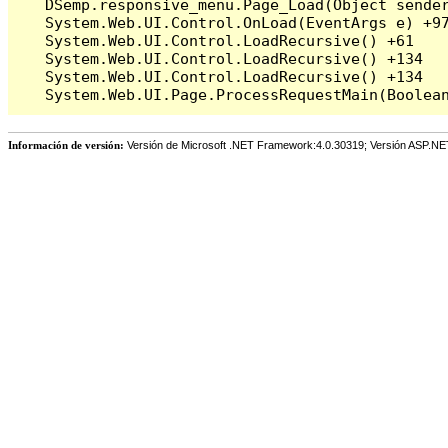
   DSemp.responsive_menu.Page_Load(Object sender
   System.Web.UI.Control.OnLoad(EventArgs e) +97
   System.Web.UI.Control.LoadRecursive() +61

   System.Web.UI.Control.LoadRecursive() +134

   System.Web.UI.Control.LoadRecursive() +134

Información de versión:
Versión de Microsoft .NET Framework:4.0.30319; Versión ASP.NE