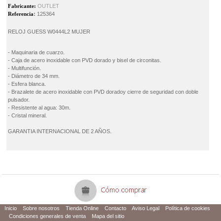
Fabricante:
OUTLET
Referencia
:
125364
RELOJ GUESS W0444L2 MUJER
- Maquinaria de cuarzo.
- Caja de acero inoxidable con PVD dorado y bisel de circonitas.
- Multifunción.
- Diámetro de 34 mm.
- Esfera blanca.
- Brazalete de acero inoxidable con PVD doradoy cierre de seguridad con doble
pulsador.
- Resistente al agua: 30m.
- Cristal mineral.
GARANTIA INTERNACIONAL DE 2 AÑOS.
Inicio
Sobre nosotros
Tienda Online
Contacto
Aviso Legal
Política de cookies
Condiciones generales de venta
Mapa del sitio