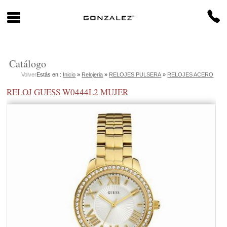
Catálogo
Volver
Estás en :
Inicio
»
Relojeria
»
RELOJES PULSERA
»
RELOJES ACERO
RELOJ GUESS W0444L2 MUJER