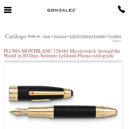
Catálogo
Estás en :
Inicio
»
Escritura
»
ESCRITURA ALTA GAMA
»
PLUMAS
Volver
PLUMA MONTBLANC 128484 Meisterstück Around the
World in 80 Days Solitaire LeGrand Pluma estilográfic