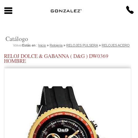
Catálogo
Volver
Estás en :
Inicio
»
Relojeria
»
RELOJES PULSERA
»
RELOJES ACERO
RELOJ DOLCE & GABANNA ( D&G ) DW0369
HOMBRE