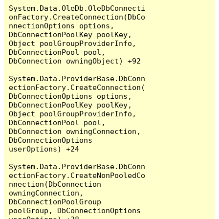
System.Data.OleDb.OleDbConnecti
onFactory.CreateConnection(DbCo
nnectionOptions options, 
DbConnectionPoolKey poolKey, 
Object poolGroupProviderInfo, 
DbConnectionPool pool, 
DbConnection owningObject) +92

System.Data.ProviderBase.DbConn
ectionFactory.CreateConnection(
DbConnectionOptions options, 
DbConnectionPoolKey poolKey, 
Object poolGroupProviderInfo, 
DbConnectionPool pool, 
DbConnection owningConnection, 
DbConnectionOptions 
userOptions) +24

System.Data.ProviderBase.DbConn
ectionFactory.CreateNonPooledCo
nnection(DbConnection 
owningConnection, 
DbConnectionPoolGroup 
poolGroup, DbConnectionOptions 