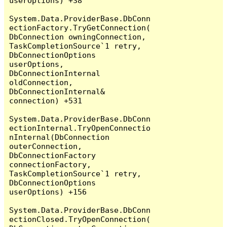
userOptions) +38

System.Data.ProviderBase.DbConn
ectionFactory.TryGetConnection(
DbConnection owningConnection, 
TaskCompletionSource`1 retry, 
DbConnectionOptions 
userOptions, 
DbConnectionInternal 
oldConnection, 
DbConnectionInternal& 
connection) +531

System.Data.ProviderBase.DbConn
ectionInternal.TryOpenConnectio
nInternal(DbConnection 
outerConnection, 
DbConnectionFactory 
connectionFactory, 
TaskCompletionSource`1 retry, 
DbConnectionOptions 
userOptions) +156

System.Data.ProviderBase.DbConn
ectionClosed.TryOpenConnection(