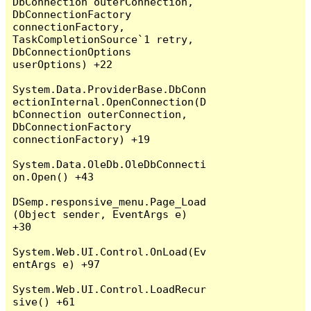
DbConnection outerConnection, 
DbConnectionFactory 
connectionFactory, 
TaskCompletionSource`1 retry, 
DbConnectionOptions 
userOptions) +22

System.Data.ProviderBase.DbConn
ectionInternal.OpenConnection(D
bConnection outerConnection, 
DbConnectionFactory 
connectionFactory) +19

System.Data.OleDb.OleDbConnecti
on.Open() +43

DSemp.responsive_menu.Page_Load
(Object sender, EventArgs e) 
+30

System.Web.UI.Control.OnLoad(Ev
entArgs e) +97

System.Web.UI.Control.LoadRecur
sive() +61
