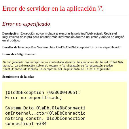
Error de servidor en la aplicación '/'.
Error no especificado
Descripción:
Excepción no controlada al ejecutar la solicitud Web actual. Revise el
seguimiento de la pila para obtener más información acerca del error y dónde se originó
en el código.
Detalles de la excepción:
System.Data.OleDb.OleDbException: Error no especificado
Error de código fuente:
Se ha generado una excepción no controlada durante la ejecución de la solicitud Web
actual. La información sobre el origen y la ubicación de la excepción pueden
identificarse utilizando la excepción del seguimiento de la pila siguiente.
Seguimiento de la pila:
[OleDbException (0x80004005): 
Error no especificado]

System.Data.OleDb.OleDbConnecti
onInternal..ctor(OleDbConnectio
nString constr, OleDbConnection 
connection) +334
