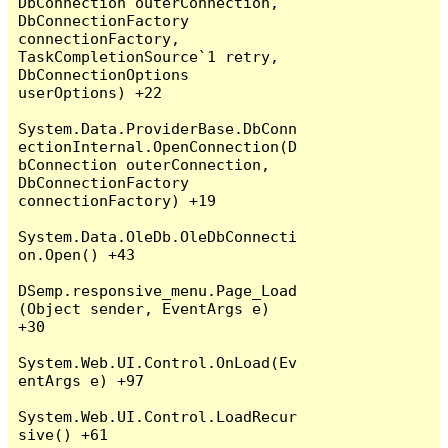
DbConnection outerConnection, 
DbConnectionFactory 
connectionFactory, 
TaskCompletionSource`1 retry, 
DbConnectionOptions 
userOptions) +22

System.Data.ProviderBase.DbConn
ectionInternal.OpenConnection(D
bConnection outerConnection, 
DbConnectionFactory 
connectionFactory) +19

System.Data.OleDb.OleDbConnecti
on.Open() +43

DSemp.responsive_menu.Page_Load
(Object sender, EventArgs e) 
+30

System.Web.UI.Control.OnLoad(Ev
entArgs e) +97

System.Web.UI.Control.LoadRecur
sive() +61
