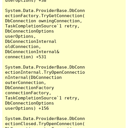
userOptions) +38

System.Data.ProviderBase.DbConn
ectionFactory.TryGetConnection(
DbConnection owningConnection, 
TaskCompletionSource`1 retry, 
DbConnectionOptions 
userOptions, 
DbConnectionInternal 
oldConnection, 
DbConnectionInternal& 
connection) +531

System.Data.ProviderBase.DbConn
ectionInternal.TryOpenConnectio
nInternal(DbConnection 
outerConnection, 
DbConnectionFactory 
connectionFactory, 
TaskCompletionSource`1 retry, 
DbConnectionOptions 
userOptions) +156

System.Data.ProviderBase.DbConn
ectionClosed.TryOpenConnection(