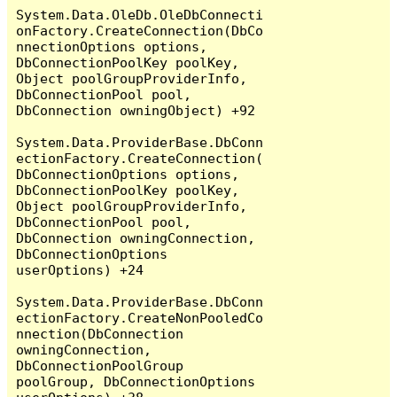
System.Data.OleDb.OleDbConnecti
onFactory.CreateConnection(DbCo
nnectionOptions options, 
DbConnectionPoolKey poolKey, 
Object poolGroupProviderInfo, 
DbConnectionPool pool, 
DbConnection owningObject) +92

System.Data.ProviderBase.DbConn
ectionFactory.CreateConnection(
DbConnectionOptions options, 
DbConnectionPoolKey poolKey, 
Object poolGroupProviderInfo, 
DbConnectionPool pool, 
DbConnection owningConnection, 
DbConnectionOptions 
userOptions) +24

System.Data.ProviderBase.DbConn
ectionFactory.CreateNonPooledCo
nnection(DbConnection 
owningConnection, 
DbConnectionPoolGroup 
poolGroup, DbConnectionOptions 