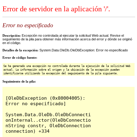
Error de servidor en la aplicación '/'.
Error no especificado
Descripción:
Excepción no controlada al ejecutar la solicitud Web actual. Revise el
seguimiento de la pila para obtener más información acerca del error y dónde se originó
en el código.
Detalles de la excepción:
System.Data.OleDb.OleDbException: Error no especificado
Error de código fuente:
Se ha generado una excepción no controlada durante la ejecución de la solicitud Web
actual. La información sobre el origen y la ubicación de la excepción pueden
identificarse utilizando la excepción del seguimiento de la pila siguiente.
Seguimiento de la pila:
[OleDbException (0x80004005): 
Error no especificado]

System.Data.OleDb.OleDbConnecti
onInternal..ctor(OleDbConnectio
nString constr, OleDbConnection 
connection) +334
